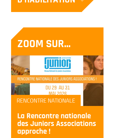
ZOOM SUR...
RENCONTRE NATIONALE
La Rencontre nationale
des Juniors Associations
approche !