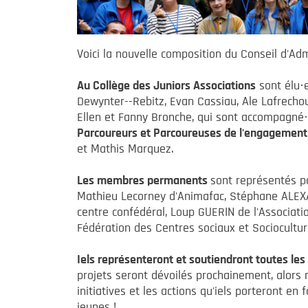
Voici la nouvelle composition du Conseil d'Ad
Au Collège des Juniors Associations
sont élu·e
Dewynter--Rebitz, Evan Cassiau, Ale Lafrechoux
Ellen et Fanny Bronche, qui sont accompagn
Parcoureurs et Parcoureuses de l'engagemen
et Mathis Marquez.
Les membres permanents
sont représentés p
Mathieu Lecorney d'Animafac, Stéphane ALEX
centre confédéral, Loup GUERIN de l'Associati
Fédération des Centres sociaux et Sociocultur
Iels représenteront et soutiendront toutes les
projets seront dévoilés prochainement, alors 
initiatives et les actions qu'iels porteront en
jeunes !