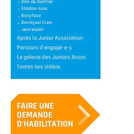
Bois de Quartier
Shadow Asso
Biotyfood
Bambyeol Crew
Jeun'espoir
Après la Junior Association
Parcours d'engagé·e·s
La galerie des Juniors Assos
Toutes nos vidéos
FAIRE UNE
DEMANDE
D'HABILITATION