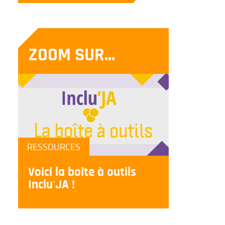
ZOOM SUR...
RESSOURCES
Voici la boîte à outils
Inclu'JA !