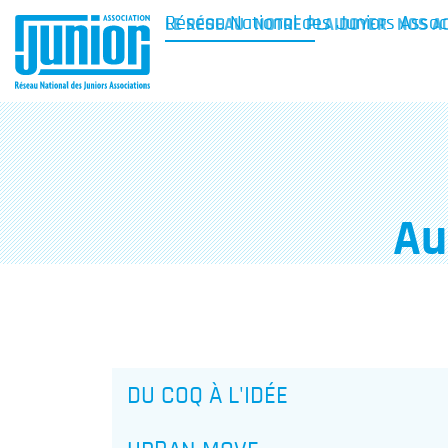
Réseau National des Juniors Assoc
LE RÉSEAU
NOTRE PLAIDOYER
NOS A
Au
DU COQ À L'IDÉE