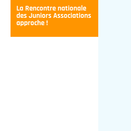
La Rencontre nationale
des Juniors Associations
approche !