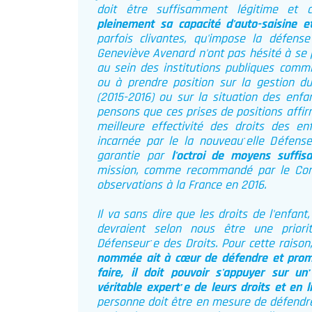
doit être suffisamment légitime et 
pleinement sa capacité d'auto-saisine e
parfois clivantes, qu'impose la défens
Geneviève Avenard n'ont pas hésité à se p
au sein des institutions publiques commi
ou à prendre position sur la gestion 
(2015-2016) ou sur la situation des enfa
pensons que ces prises de positions affi
meilleure effectivité des droits des enf
incarnée par le la nouveauˑelle Défense
garantie par
l'octroi de moyens suffisa
mission, comme recommandé par le Comi
observations à la France en 2016.
Il va sans dire que les droits de l'enfan
devraient selon nous être une prior
Défenseurˑe des Droits. Pour cette raiso
nommée ait à cœur de défendre et promou
faire, il doit pouvoir s'appuyer sur un
véritable expertˑe de leurs droits et en l
personne doit être en mesure de défendre