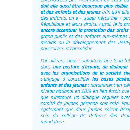
enregistrées par l'institution en 2019. L
doit elle aussi être beaucoup plus visible
et des enfants et des jeunes
afin qu'ilˑel
des enfants, unˑe « super hérosˑïne » pou
République et leurs droits. Aussi, le∙la p
encore accentuer la promotion des droits 
grand public et des enfants eux-mêmes 
médias ou le développement des JADE
poursuivre et consolider.
Par ailleurs, nous souhaitons que leˑla fu
dans
une posture d'écoute, de dialogue 
avec les organisations de la société civi
s'engage à consolider
les bases posées 
enfants et des jeunes ;
notamment en pére
niveau national en 2019 en lien étroit ave
que s'instaure un dialogue régulier avec
comité de jeunes pérenne soit créé. Pou
également que deux jeunes soient désign
sein du collège de défense des droit
mandature.