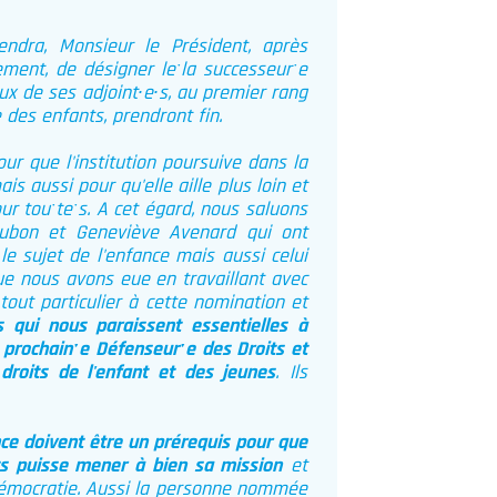
viendra, Monsieur le Président, après
ent, de désigner leˑla successeurˑe
x de ses adjoint∙e∙s, au premier rang
es enfants, prendront fin.
ur que l'institution poursuive dans la
s aussi pour qu'elle aille plus loin et
pour touˑteˑs. A cet égard, nous saluons
oubon et Geneviève Avenard qui ont
e sujet de l'enfance mais aussi celui
que nous avons eue en travaillant avec
 tout particulier à cette nomination et
s qui nous paraissent essentielles à
 prochainˑe Défenseurˑe des Droits et
droits de l'enfant et des jeunes
. Ils
nce doivent être un prérequis pour que
its puisse mener à bien sa mission
et
 démocratie. Aussi la personne nommée