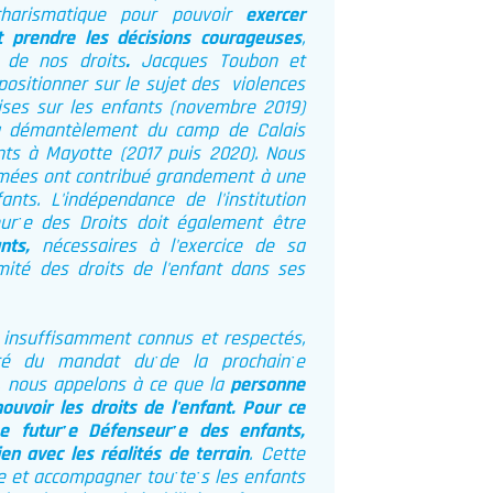
charismatique pour pouvoir
exercer
t prendre les décisions courageuses
,
e de nos droits
.
Jacques Toubon et
ositionner sur le sujet des violences
ses sur les enfants (
novembre 2019
)
du démantèlement du camp de Calais
nts à Mayotte (2017 puis 2020). Nous
rmées ont contribué grandement à une
ants. L'indépendance de l'institution
urˑe des Droits doit également être
nts,
nécessaires à l'exercice de sa
té des droits de l'enfant dans ses
t, insuffisamment connus et respectés,
ité du mandat duˑde la prochainˑe
n, nous appelons à ce que la
personne
voir les droits de l'enfant. Pour ce
ˑe futurˑe Défenseurˑe des enfants,
ien avec les réalités de terrain
. Cette
 et accompagner touˑteˑs les enfants