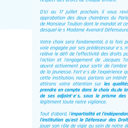
respect des droits de chaque enfant.
D'ici au 17 juillet prochain, il vous re
approbation des deux chambres du Parlem
de Monsieur Toubon dont le mandat et ceu
desquel∙le∙s Madame Avenard Défenseure d
Votre choix sera fondamental, à la fois po
voie engagée par ses prédécesseurˑeˑs, mai
relève le défi de l'effectivité des droits 
l'action et l'engagement de Jacques T
œuvré activement pour sortir de l'ombre l
de la jeunesse. Fortˑeˑs de l'expérience 
cette institution, nous portons un intérêt
attirons votre attention sur
les qualité
prendre en compte dans le choix du.de la
de ses adjointˑeˑs, sous le prisme des 
légitiment toute notre vigilance.
Tout d'abord, l'
impartialité et l'indépenda
l'institution qu'est le Défenseur des Dro
jouer son rôle de vigie au sein de notre