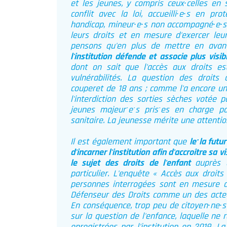
et les jeunes, y compris ceux∙celles en s
conflit avec la loi, accueilli∙e∙s en pro
handicap, mineur∙e∙s non accompagné∙e∙s e
leurs droits et en mesure d'exercer leur
pensons qu'en plus de mettre en avant
l'institution défende et associe plus vis
dont on sait que l'accès aux droits e
vulnérabilités. La question des droits 
couperet de 18 ans ; comme l'a encore une
l'interdiction des sorties sèches votée 
jeunes majeurˑeˑs prisˑes en charge p
sanitaire. La jeunesse mérite une attentio
Il est également important que
leˑla futu
d'incarner l'institution afin d'accroître sa 
le sujet des droits de l'enfant
auprès 
particulier. L'enquête « Accès aux droits
personnes interrogées sont en mesure de
Défenseur des Droits comme un des acteur
En conséquence, trop peu de citoyen∙ne∙s s
sur la question de l'enfance, laquelle ne