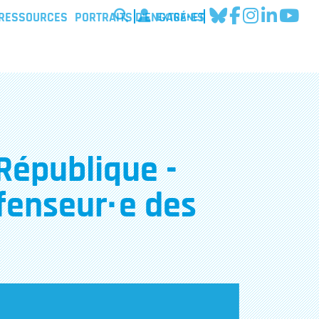
EXTRANET
 RESSOURCES
PORTRAITS D'ENGAGÉ·ES
 République -
fenseur·e des