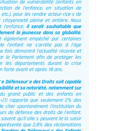
ituation de vulnérabilité (enfants en
tection de l'enfance, en situation de
tc.), pour les rendre acteur∙rice∙s de
 citoyenneté pleine et entière. Nous
 l'enfance,
il serait souhaitable que
iblement la jeunesse dans sa globalité
,
st également empêché par certaines
de l'enfant ne s'arrête pas à l'âge
 fois démontré l'actualité récente et
par le Parlement afin de protéger les
ar les départements durant la crise
n forte avant et après 18 ans.
rˑe Défenseurˑe des Droits soit capable
visibilité et sa notoriété, notamment sur
du grand public et des enfants en
 »
[1]
rapporte que seulement 2% des
 citer spontanément l'institution du
s de défense des droits de l'enfant.
avent qu'ilˑelleˑs peuvent leˑla saisir
 représente que 2,8% des réclamations