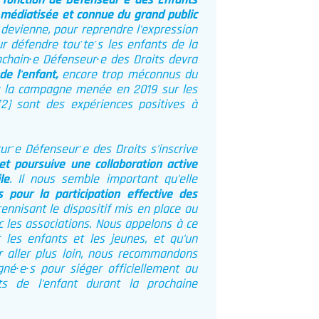
a
fonction de Défenseurˑe des Enfants
, médiatisée et connue du grand public
le devienne, pour reprendre l'expression
r défendre touˑteˑs les enfants de la
rochain∙e Défenseur∙e des Droits devra
de l'enfant,
encore trop méconnus du
; la campagne menée en 2019 sur les
[2]
sont des expériences positives à
turˑe Défenseurˑe des Droits s'inscrive
et poursuive une collaboration active
le
. Il nous semble important qu'elle
pour la participation effective des
nnisant le dispositif mis en place au
c les associations. Nous appelons à ce
 les enfants et les jeunes, et qu'un
r aller plus loin, nous recommandons
é∙e∙s pour siéger officiellement au
s de l'enfant durant la prochaine