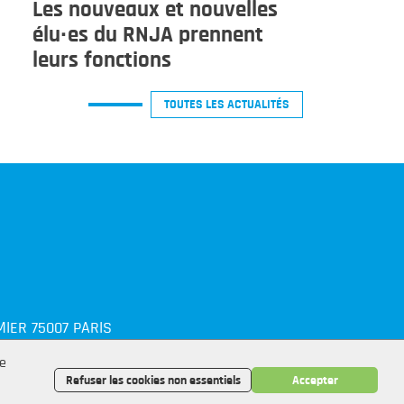
Les nouveaux et nouvelles
élu·es du RNJA prennent
leurs fonctions
TOUTES LES ACTUALITÉS
IER 75007 PARIS
G
de
Refuser les cookies non essentiels
Accepter