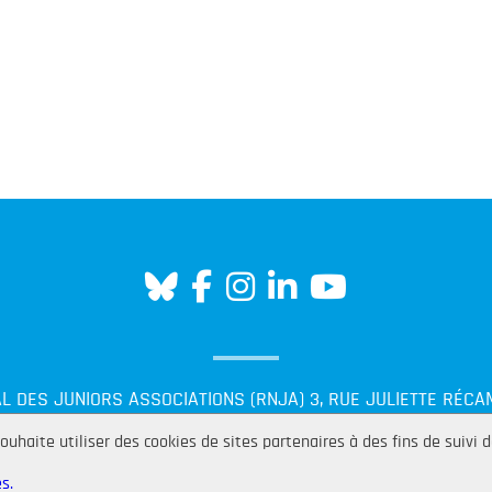
L DES JUNIORS ASSOCIATIONS (RNJA) 3, RUE JULIETTE RÉCAM
TÉL + 33 (0)1 84 25 19 98 |
CONTACT@JUNIORASSOCIATION.OR
ouhaite utiliser des cookies de sites partenaires à des fins de suivi 
MENTIONS LÉGALES
GESTION DES COOKIES
s.