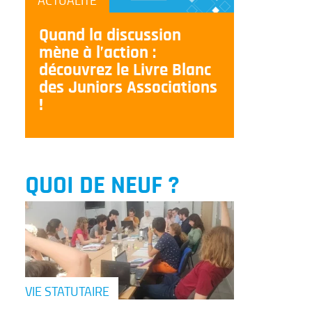
ACTUALITÉ
Quand la discussion
mène à l’action :
découvrez le Livre Blanc
des Juniors Associations
!
QUOI DE NEUF ?
VIE STATUTAIRE