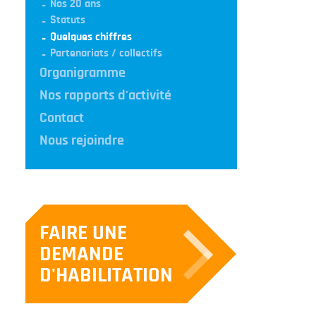
Nos 20 ans
Statuts
Quelques chiffres
Partenariats / collectifs
Organigramme
Nos rapports d'activité
Contact
Nous rejoindre
FAIRE UNE
DEMANDE
D'HABILITATION