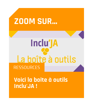
ZOOM SUR...
RESSOURCES
Voici la boîte à outils
Inclu'JA !