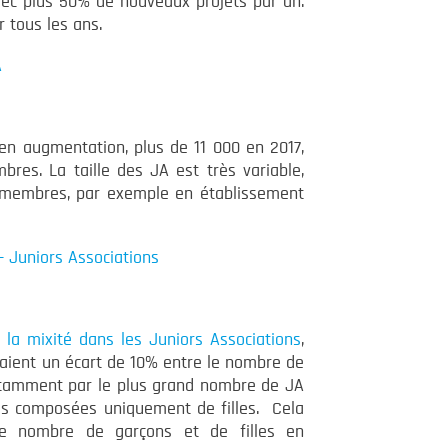
ec plus 50% de nouveaux projets par an.
r tous les ans.
A
n augmentation, plus de 11 000 en 2017,
es. La taille des JA est très variable,
 membres, par exemple en établissement
 Juniors Associations
r
la mixité dans les Juniors Associations
,
taient un écart de 10% entre le nombre de
 notamment par le plus grand nombre de JA
s composées uniquement de filles. Cela
 le nombre de garçons et de filles en